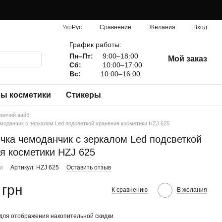
Сравнение
Укр
Рус
Желания
Вход
График работы:
Пн–Пт:
9:00–18:00
Мой заказ
Сб:
10:00–17:00
Вс:
10:00–16:00
ы косметики
Стикеры
евичий вайб
моданчик с зеркалом Led подсветкой хранения косметики HZJ 625
чка чемоданчик с зеркалом Led подсветкой
я косметики HZJ 625
ии
Артикул: HZJ 625
Оставить отзыв
 грн
К сравнению
В желания
для отображения накопительной скидки