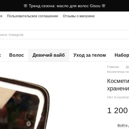
🌸 Тренд сезона: масло для волос Gisou 🌸
ия
Пользовательское соглашение
Отзывы о магазине
ж
Волос
Девичий вайб
Уход за телом
Набор
Главная
Д
Косметичка че
Космети
хранени
Нет в налич
1 200
Войти
%