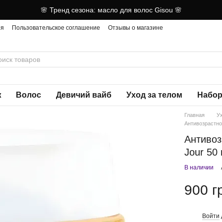
🌸 Тренд сезона: масло для волос Gisou 🌸
ия
Пользовательское соглашение
Отзывы о магазине
ж
Волос
Девичий вайб
Уход за телом
Набор
Главная
У
Антивозрастно
Антивоз
Jour 50
В наличии
900 г
Войти
%