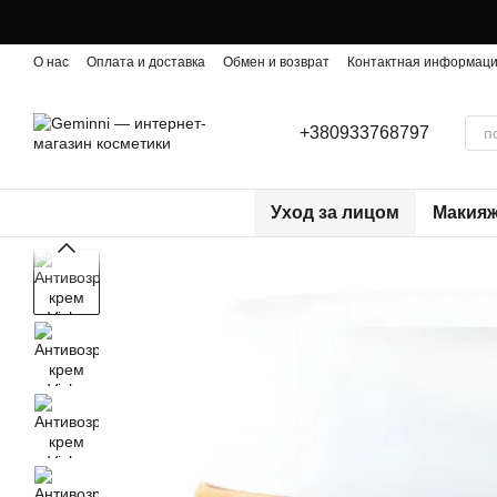
Перейти к основному контенту
О нас
Оплата и доставка
Обмен и возврат
Контактная информац
+380933768797
Уход за лицом
Макия