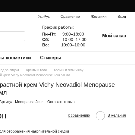
Сравнение
Укр
Рус
Желания
Вход
График работы:
Пн–Пт:
9:00–18:00
Мой заказ
Сб:
10:00–17:00
Вс:
10:00–16:00
ы косметики
Стикеры
ход за лицом
Кремы и гели
Кремы и гели Vichy
й крем Vichy Neovadiol Menopause Jour 50 мл
растной крем Vichy Neovadiol Menopause
 мл
Артикул: Menopause Jour
Оставить отзыв
рн
К сравнению
В желания
для отображения накопительной скидки