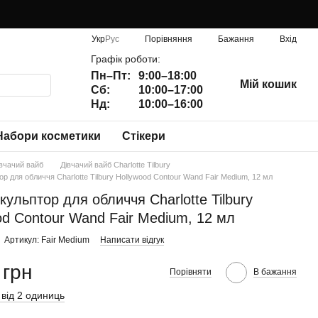
Порівняння
Укр
Рус
Бажання
Вхід
Графік роботи:
Пн–Пт:
9:00–18:00
Мій кошик
Сб:
10:00–17:00
Нд:
10:00–16:00
Набори косметики
Стікери
івчачий вайб
Дівчачий вайб Charlotte Tilbury
ор для обличчя Charlotte Tilbury Hollywood Contour Wand Fair Medium, 12 мл
кульптор для обличчя Charlotte Tilbury
od Contour Wand Fair Medium, 12 мл
Артикул: Fair Medium
Написати відгук
 грн
Порівняти
В бажання
 від 2 одиниць