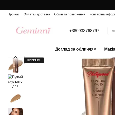
Перейти до основного контенту
Про нас
Оплата і доставка
Обмін та повернення
Контактна інфор
+380933768797
Догляд за обличчям
Макі
НОВИНКА