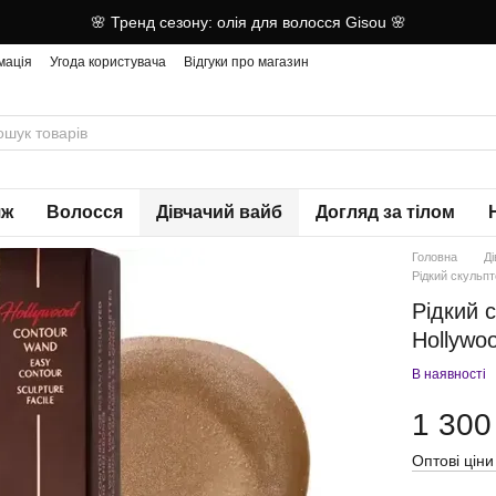
🌸 Тренд сезону: олія для волосся Gisou 🌸
мація
Угода користувача
Відгуки про магазин
яж
Волосся
Дівчачий вайб
Догляд за тілом
Головна
Д
Рідкий скульпт
Рідкий с
Hollywo
В наявності
1 300
Оптові ціни