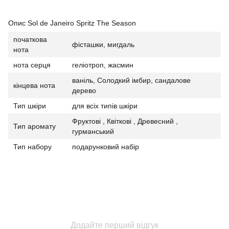
Опис Sol de Janeiro Spritz The Season
початкова
фісташки, мигдаль
нота
нота серця
геліотроп, жасмин
ваніль, Солодкий імбир, сандалове
кінцева нота
дерево
Тип шкіри
для всіх типів шкіри
Фруктові , Квіткові , Древесний ,
Тип аромату
гурманський
Тип набору
подарунковий набір
Додайте перший відгук