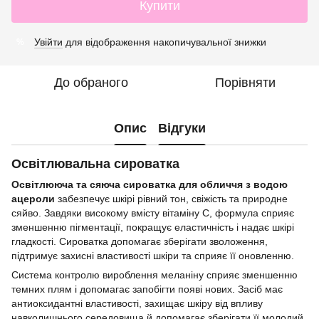
Купити
Увійти
для відображення накопичувальної знижки
%
До обраного
Порівняти
Опис
Відгуки
Освітлювальна сироватка
Освітлююча та сяюча сироватка для обличчя з водою
ацероли
забезпечує шкірі рівний тон, свіжість та природне
сяйво. Завдяки високому вмісту вітаміну С, формула сприяє
зменшенню пігментації, покращує еластичність і надає шкірі
гладкості. Сироватка допомагає зберігати зволоження,
підтримує захисні властивості шкіри та сприяє її оновленню.
Система контролю вироблення меланіну сприяє зменшенню
темних плям і допомагає запобігти появі нових. Засіб має
антиоксидантні властивості, захищає шкіру від впливу
навколишнього середовища й допомагає зберігати її молодий,