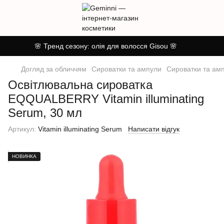
🌸 Тренд сезону: олія для волосся Gisou 🌸
Догляд за обличчям
Сироватки та ампули
Сироватки та ам
Освітлювальна сироватка
EQQUALBERRY Vitamin illuminating
Serum, 30 мл
Артикул:
Vitamin illuminating Serum
Написати відгук
НОВИНКА