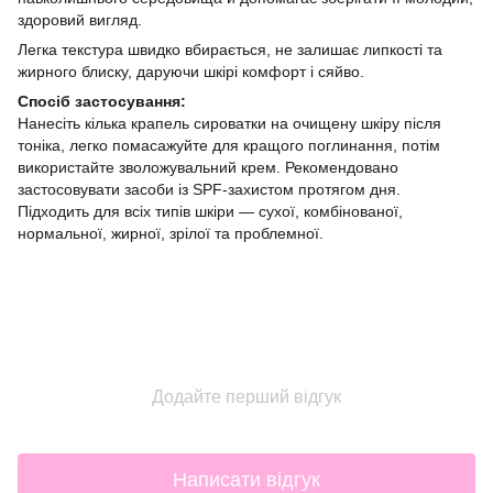
здоровий вигляд.
Легка текстура швидко вбирається, не залишає липкості та
жирного блиску, даруючи шкірі комфорт і сяйво.
Спосіб застосування:
Нанесіть кілька крапель сироватки на очищену шкіру після
тоніка, легко помасажуйте для кращого поглинання, потім
використайте зволожувальний крем. Рекомендовано
застосовувати засоби із SPF-захистом протягом дня.
Підходить для всіх типів шкіри — сухої, комбінованої,
нормальної, жирної, зрілої та проблемної.
Додайте перший відгук
Написати відгук