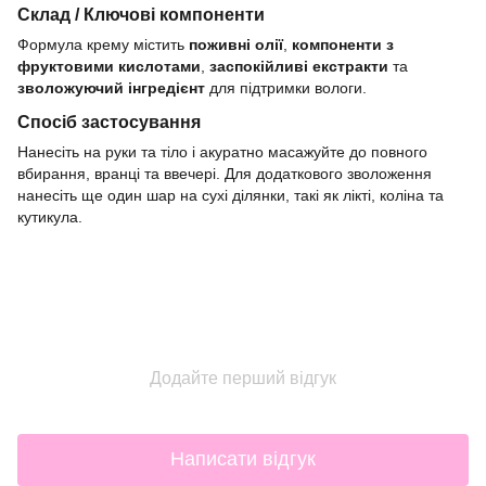
Склад / Ключові компоненти
Формула крему містить
поживні олії
,
компоненти з
фруктовими кислотами
,
заспокійливі екстракти
та
зволожуючий інгредієнт
для підтримки вологи.
Спосіб застосування
Нанесіть на руки та тіло і акуратно масажуйте до повного
вбирання, вранці та ввечері. Для додаткового зволоження
нанесіть ще один шар на сухі ділянки, такі як лікті, коліна та
кутикула.
Додайте перший відгук
Написати відгук