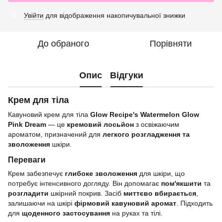
Увійти
для відображення накопичувальної знижки
%
До обраного
Порівняти
Опис
Відгуки
Крем для тіла
Кавуновий крем для тіла
Glow Recipe's Watermelon Glow
Pink Dream
— це
кремовий лосьйон
з освіжаючим
ароматом, призначений для
легкого розгладження та
зволоження
шкіри.
Переваги
Крем забезпечує
глибоке зволоження
для шкіри, що
потребує інтенсивного догляду. Він допомагає
пом'якшити
та
розгладити
шкірний покрив. Засіб
миттєво вбирається
,
залишаючи на шкірі
фірмовий кавуновий аромат
. Підходить
для
щоденного застосування
на руках та тілі.