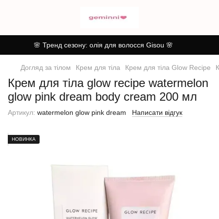
🌸 Тренд сезону: олія для волосся Gisou 🌸
Догляд за тілом
Крем для тіла
Крем для тіла Glow Recipe
К
Крем для тіла glow recipe watermelon
glow pink dream body cream 200 мл
Артикул:
watermelon glow pink dream
Написати відгук
НОВИНКА